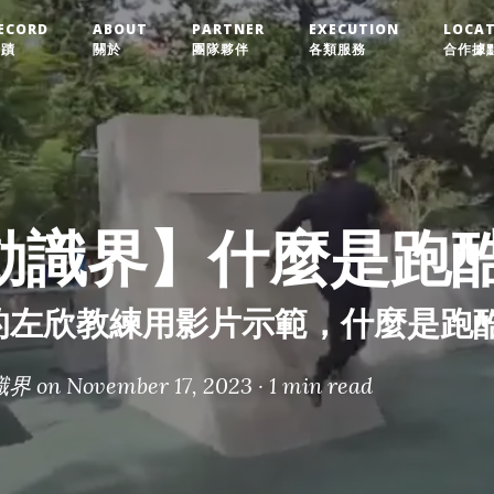
ECORD
ABOUT
PARTNER
EXECUTION
LOCA
實蹟
關於
團隊夥伴
各類服務
合作據
動識界】什麼是跑
的左欣教練用影片示範，什麼是跑
識界
on November 17, 2023 ·
1 min read