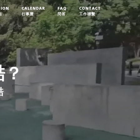
TION
CALENDAR
FAQ
CONTACT
點
行事曆
問答
工作聯繫
酷？
酷