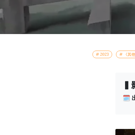
# 2023
# 《其
▍
🗓