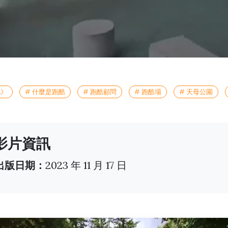
他》
# 什麼是跑酷
# 跑酷顧問
# 跑酷場
# 天母公園
影片資訊
️ 出版日期：
2023 年 11 月 17 日