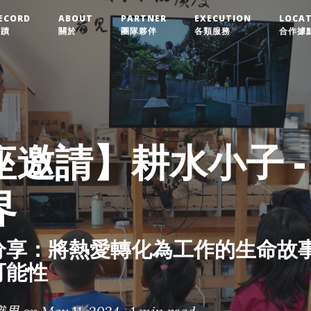
ECORD
ABOUT
PARTNER
EXECUTION
LOCA
實蹟
關於
團隊夥伴
各類服務
合作據
邀請】耕水小子 -
界
分享：將熱愛轉化為工作的生命故
可能性