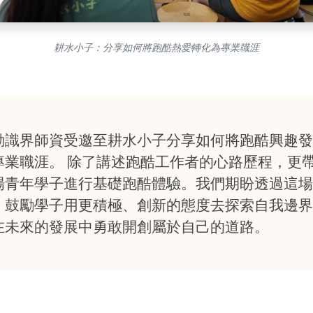
耕水小子：分享如何將跑酷熱愛轉化為專業職涯
動識界師資受邀至耕水小子分享如何將跑酷興趣發
專業職涯。 除了講述跑酷工作者的心路歷程，更
場青年學子進行基礎跑酷體驗。我們期盼透過這場
，鼓勵學子用更積極、創新的態度去探索自我邊界
在未來的發展中勇敢開創屬於自己的道路。