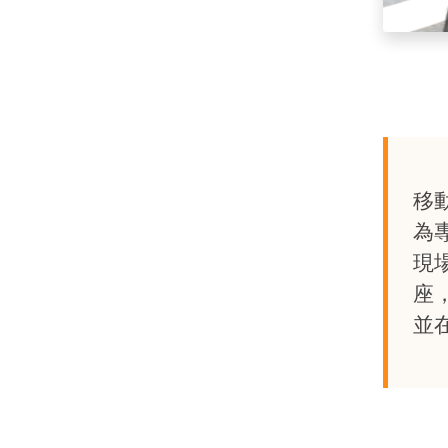
移
為
現
座
並