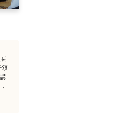
展
帶領
講
，