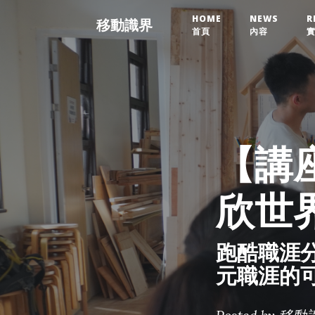
HOME
NEWS
R
移動識界
首頁
內容
【講座
欣世
跑酷職涯
元職涯的