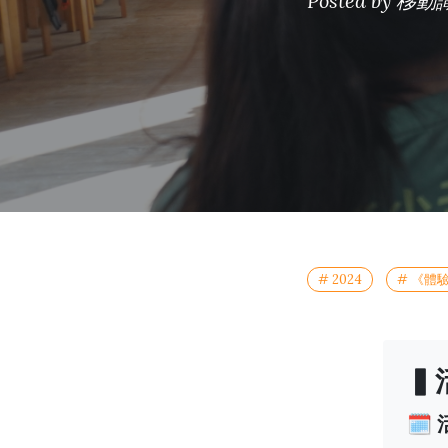
Posted by
移動
# 2024
# 《體
▍
🗓