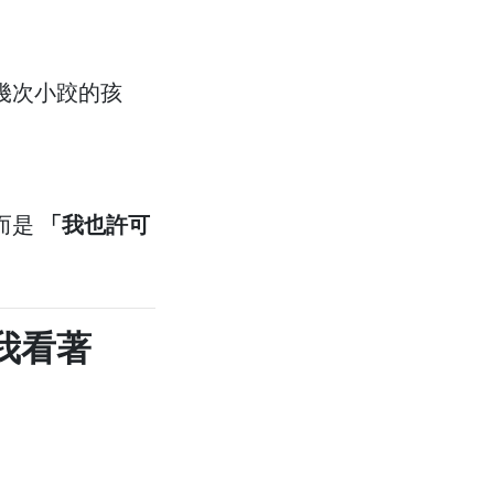
幾次小跤的孩
而是
「我也許可
我看著