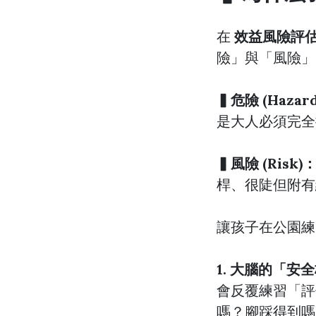
在
效益風險評估 (B
險」與「風險」
▍危險 (Hazar
是大人必須完全
▍風險 (Risk)
桿、很陡但附有
讓孩子在公園練
1. 大腦的「安
會反覆練習「評
嗎？腳踩得到嗎