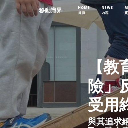
HOME
NEWS
R
移動識界
首頁
內容
【教
險」
受用
與其追求