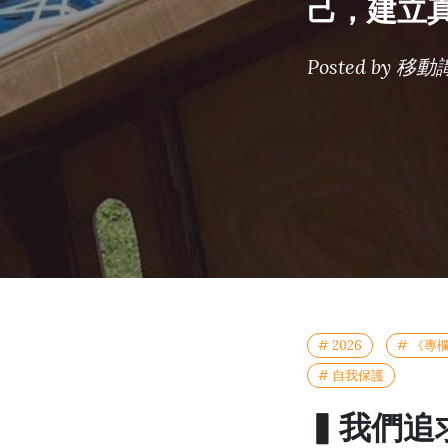
己，建立
Posted by
移動
# 2026
# 《專
# 自我保護
▍我們追