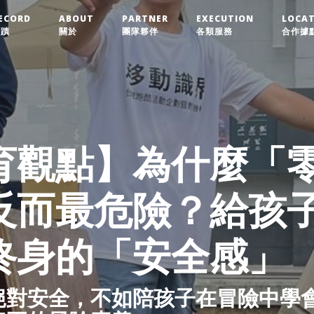
ECORD
ABOUT
PARTNER
EXECUTION
LOCA
實蹟
關於
團隊夥伴
各類服務
合作據
育觀點】為什麼「
反而最危險？給孩
終身的「安全感」
絕對安全，不如陪孩子在冒險中學