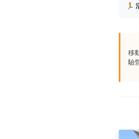
🏃
移
驗