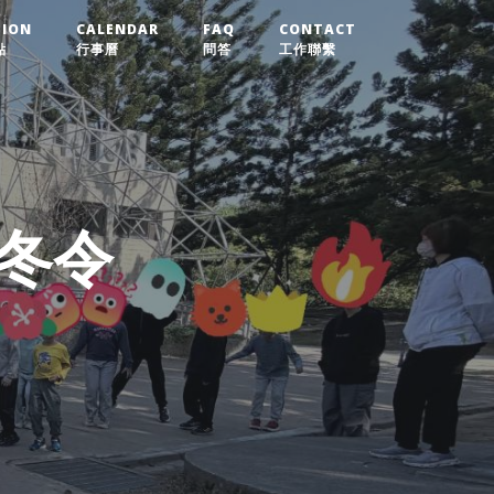
TION
CALENDAR
FAQ
CONTACT
點
行事曆
問答
工作聯繫
童冬令