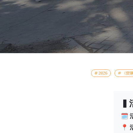
# 2026
# 《營
▍
🗓
📍