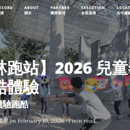
ECORD
ABOUT
PARTNER
EXECUTION
LOCA
實蹟
關於
團隊夥伴
各類服務
合作據
跑站】2026 兒
酷體驗
體驗跑酷
識界
on February 10, 2026 ·
1 min read