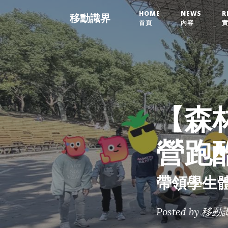
HOME
NEWS
R
移動識界
首頁
內容
【森林
營跑
帶領學生
Posted by
移動