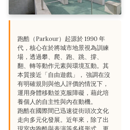
跑酷（Parkour）起源於 1990 年
代，核心在於將城市地景視為訓練
場，透過攀、爬、跑、跳、撐、
翻、轉等動作元素與環境互動。其
本質接近「自由遊戲」， 強調在沒
有明確規則與他人評價的情況下，
運用身體移動並克服障礙，藉此培
養個人的自主性與內在動機。
跑酷在國際間已迅速從街頭次文化
走向多元化發展。近年來，除了出
現室內跑酷與表演等多樣形式，更